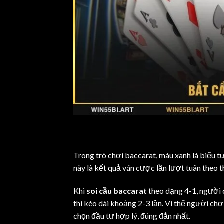
Trong trò chơi baccarat, màu xanh là biểu t
này là kết quả ván cược lần lượt tuân theo 
Khi
soi cầu baccarat
theo dạng 4-1, người c
thì kéo dài khoảng 2-3 lần. Vì thế người ch
chọn đầu tư hợp lý, đúng đắn nhất.