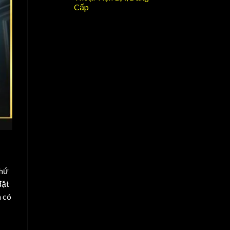
Cấp
thứ
đặt
n có