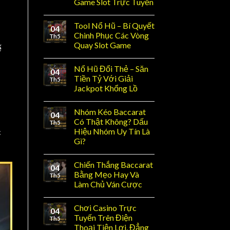
Game Slot Trực Tuyến
Tool Nổ Hũ – Bí Quyết
04
Chinh Phục Các Vòng
Th5
Quay Slot Game
ế
Nổ Hũ Đổi Thẻ – Săn
04
Tiền Tỷ Với Giải
Th5
Jackpot Khổng Lồ
Nhóm Kéo Baccarat
04
Có Thật Không? Dấu
Th5
Hiệu Nhóm Uy Tín Là
c
Gì?
Chiến Thắng Baccarat
04
Bằng Mẹo Hay Và
Th5
Làm Chủ Ván Cược
Chơi Casino Trực
04
Tuyến Trên Điện
Th5
Thoại Tiện Lợi, Đẳng