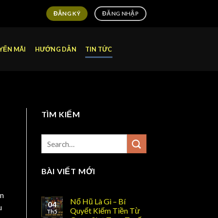
ĐĂNG KÝ
ĐĂNG NHẬP
YẾN MÃI
HƯỚNG DẪN
TIN TỨC
TÌM KIẾM
BÀI VIẾT MỚI
ện
Nổ Hũ Là Gì – Bí
04
u
Quyết Kiếm Tiền Từ
Th5