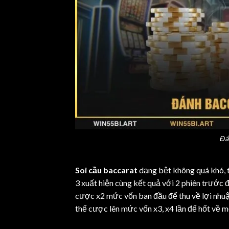
Đá
Soi cầu baccarat
dạng bệt không quá khó, t
3 xuất hiện cùng kết quả với 2 phiên trước đ
cược x2 mức vốn ban đầu để thu về lợi nhuận
thể cược lên mức vốn x3, x4 lần để hốt về 