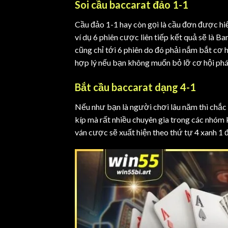
Soi cầu baccarat đảo 1-1
Cầu đảo 1-1 hay còn gọi là cầu đơn được hiể
ví dụ 6 phiên cược liên tiếp kết quả sẽ là Ba
cũng chỉ tới 6 phiên do đó phải nắm bắt cơ h
hợp lý nếu bạn không muốn bỏ lỡ cơ hội phát
Bắt cầu baccarat dạng 4-1
Nếu như bạn là người chơi lâu năm thì chắc
kíp mà rất nhiều chuyên gia trong các nhóm
ván cược sẽ xuất hiện theo thứ tự 4 xanh 1 