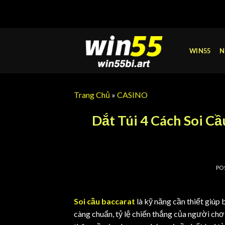
Bỏ
qua
nội
dung
WIN55
N
Trang Chủ
»
CASINO
Dắt Túi 4 Cách Soi C
PO
Soi cầu baccarat
là kỹ năng cần thiết giúp
càng chuẩn, tỷ lệ chiến thắng của người chơ