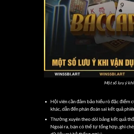
Một số lưu ý kh
Hội viên cần đảm bảo hiểu rõ đặc điểm c
khác, dẫn đến phán đoán sai kết quả phiê
Thường xuyên theo dõi bảng kết quả thốn
Ngoài ra, bạn có thể tự tổng hợp, ghi ch
dữ liệu mà hệ thống gợi ý.