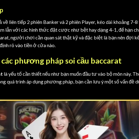
ép
về liên tiếp 2 phiên Banker và 2 phiên Player, kéo dài khoảng 7-8
ầm lẫn với các hình thức đặt cược như bệt hay dạng 4-1, để hạn c
rat, người chơi cần quan sát thật kỹ và đặc biệt là bạn nên đợi k
định rõ vào tiền ở cửa nào.
 các phương pháp soi cầu baccarat
at
là yếu tố cần thiết nếu như bạn muốn đầu tư vào bộ môn này. Th
rong quá trình áp dụng phương pháp, bạn cần lưu ý một số vấn đề 