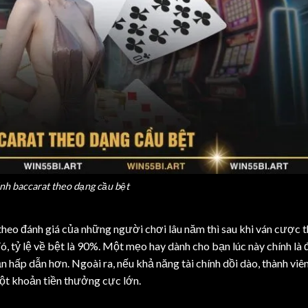
nh baccarat theo dạng cầu bệt
heo đánh giá của những người chơi lâu năm thì sau khi ván cược 
ó, tỷ lệ về bệt là 90%. Một mẹo hay dành cho bạn lúc này chính là 
 hấp dẫn hơn. Ngoài ra, nếu khả năng tài chính dồi dào, thành viê
một khoản tiền thưởng cực lớn.