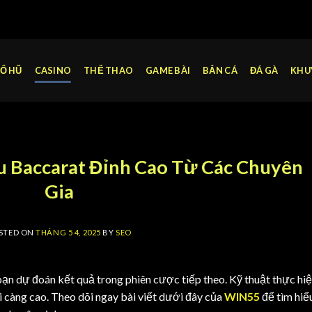
Ổ HŨ
CASINO
THỂ THAO
GAME BÀI
BẮN CÁ
ĐÁ GÀ
KHU
ầu Baccarat Đỉnh Cao Từ Các Chuyên
Gia
STED ON
THÁNG 5 4, 2025
BY
SEO
 bạn dự đoán kết quả trong phiên cược tiếp theo. Kỹ thuật thực hi
i càng cao. Theo dõi ngay bài viết dưới đây của
WIN55
để tìm hiể