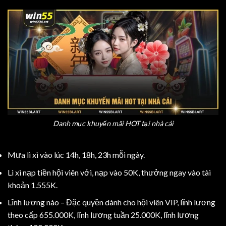
Danh mục khuyến mãi HOT tại nhà cái
Mưa lì xì vào lúc 14h, 18h, 23h mỗi ngày.
Lì xì nạp tiền hội viên với, nạp vào 50K, thưởng ngay vào tài
khoản 1.555K.
Lĩnh lương nào – Đặc quyền dành cho hội viên VIP, lĩnh lương
theo cấp 655.000K, lĩnh lương tuần 25.000K, lĩnh lương