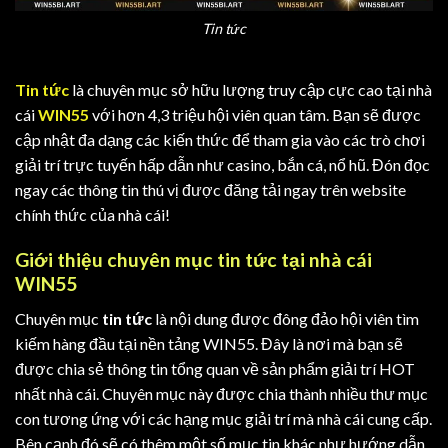
Tin tức
Tin tức
là chuyên mục sở hữu lượng truy cập cực cao tại nhà
cái
WIN55
với hơn 4,3 triệu hội viên quan tâm. Bạn sẽ được
cập nhật đa dạng các kiến thức để tham gia vào các trò chơi
giải trí trực tuyến hấp dẫn như casino, bắn cá, nổ hũ. Đón đọc
ngay các thông tin thú vị được đăng tải ngay trên website
chính thức của nhà cái!
Giới thiệu chuyên mục tin tức tại nhà cái
WIN55
Chuyên mục
tin tức
là nội dung được đông đảo hội viên tìm
kiếm hàng đầu tại nền tảng WIN55. Đây là nơi mà bạn sẽ
được chia sẻ thông tin tổng quan về sản phẩm giải trí HOT
nhất nhà cái. Chuyên mục này được chia thành nhiều thư mục
con tương ứng với các hạng mục giải trí mà nhà cái cung cấp.
Bên cạnh đó sẽ có thêm một số mục tin khác như hướng dẫn,