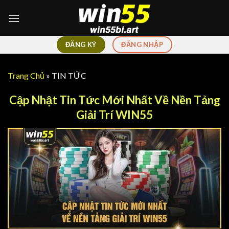
Bỏ
qua
nội
dung
ĐĂNG KÝ
ĐĂNG NHẬP
Trang Chủ
»
TIN TỨC
Cập Nhật Tin Tức Mới Nhất Về Nền Tảng
Giải Trí WIN55