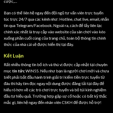
cược,…
Bạn có thể liên hệ ngay đến đội ngũ tư vấn viên trực tuyến
túc trực 24/7 qua các kênh như: Hotline, chat live, email, nhắn
tin qua Telegram/Facebook. Ngoài ra, cách để lấy liên lạc
chính xác nhất là truy cập vào website của sân chơi vào kéo
xuống phần cuối cùng của trang chủ, toàn bộ thông tin chính
thức của nhà cái sẽ được hiển thị tại đây.
Kết Luận
Rất nhiều thông tin bổ ích và thú vị được cập nhật tại chuyên
mục
tin tức
WIN55. Nếu như bạn là người chơi mới và chưa
biết phải bắt đầu hành trình giải trí kiếm tiền trực tuyến từ
đâu thì hãy tìm đọc ngay nội dung được đăng tải tại đây để
hiểu rõ hơn về các trò chơi trực tuyến và bỏ túi kinh nghiệm
đầu tư hiệu quả. Trường hợp gặp sự cố hoặc có bất kỳ thắc
mắc gì, liên hệ ngay đến nhân viên CSKH để được hỗ trợ!