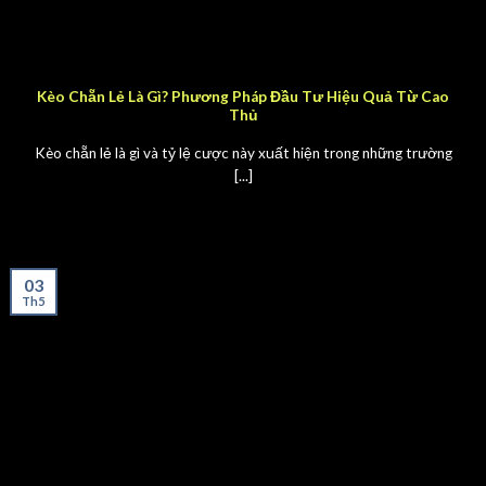
Kèo Chẵn Lẻ Là Gì? Phương Pháp Đầu Tư Hiệu Quả Từ Cao
Thủ
Kèo chẵn lẻ là gì và tỷ lệ cược này xuất hiện trong những trường
[...]
03
Th5