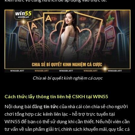
Chia sẻ bí quyết kinh nghiệm cá cược
Cách thức lấy thông tin liên hệ CSKH tại WIN55
Nội dung bài đăng
tin tức
của nhà cái còn chia sẻ cho người
chơi tổng hợp các kênh liên lạc – hỗ trợ trực tuyến tại
WIN55 để bạn có thể sử dụng khi cần thiết. Nếu hội viên cần
tư vấn về sản phẩm giải trí, chính sách khuyến mãi, quy tắc cá